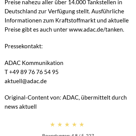
Preise nahezu aller über 14.000 Tankstellen in
Deutschland zur Verfügung stellt. Ausführliche
Informationen zum Kraftstoffmarkt und aktuelle
Preise gibt es auch unter www.adac.de/tanken.
Pressekontakt:
ADAC Kommunikation
T +49 89 76 76 54 95
aktuell@adac.de
Original-Content von: ADAC, übermittelt durch
news aktuell
★★★★★
★★★★★
Bewertungen: 4.8 / 5. 227