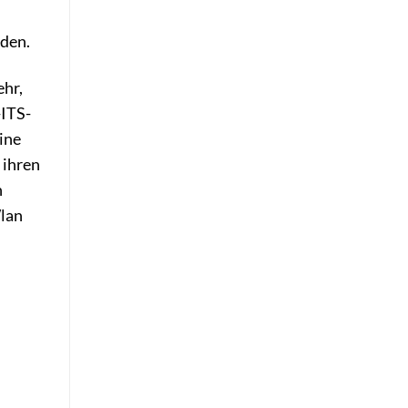
den.
ehr,
-ITS-
ine
 ihren
n
Wlan