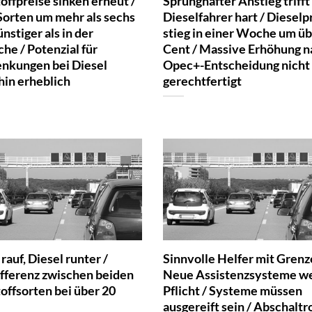
offpreise sinken erneut /
Sprunghafter Anstieg trifft
Sorten um mehr als sechs
Dieselfahrer hart / Dieselp
nstiger als in der
stieg in einer Woche um üb
he / Potenzial für
Cent / Massive Erhöhung n
enkungen bei Diesel
Opec+-Entscheidung nicht
hin erheblich
gerechtfertigt
rauf, Diesel runter /
Sinnvolle Helfer mit Grenz
ifferenz zwischen beiden
Neue Assistenzsysteme w
offsorten bei über 20
Pflicht / Systeme müssen
ausgereift sein / Abschaltr