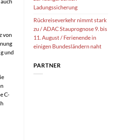
 auch
Ladungssicherung
Rückreiseverkehr nimmt stark
zu / ADAC Stauprognose 9. bis
z von
11. August / Ferienende in
rnung
einigen Bundesländern naht
ig und
PARTNER
ie
on
e C-
ch