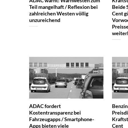
ADAC warnt: Warnwesten zum
Kraftst
Teil mangelhaft / Reflexion bei
Beide 
zahlreichen Westen völlig
Cent gü
unzureichend
Vorwoc
Preiss
weiter
ADAC fordert
Benzin 
Kostentransparenz bei
Preisd
Fahrzeugapps / Smartphone-
Kraftst
Apps bieten viele
Cent