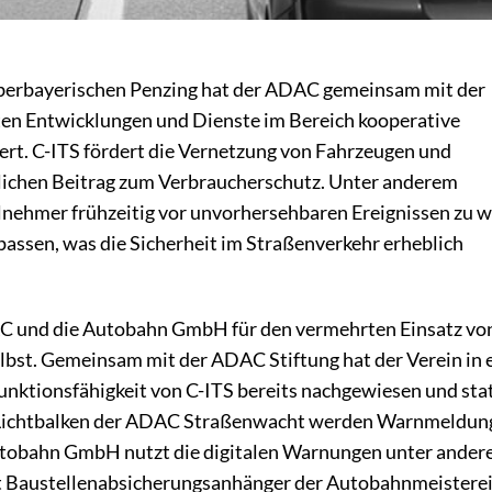
berbayerischen Penzing hat der ADAC gemeinsam mit der
n Entwicklungen und Dienste im Bereich kooperative
iert. C-ITS fördert die Vernetzung von Fahrzeugen und
tlichen Beitrag zum Verbraucherschutz. Unter anderem
ilnehmer frühzeitig vor unvorhersehbaren Ereignissen zu 
assen, was die Sicherheit im Straßenverkehr erheblich
AC und die Autobahn GmbH für den vermehrten Einsatz vo
selbst. Gemeinsam mit der ADAC Stiftung hat der Verein in
unktionsfähigkeit von C-ITS bereits nachgewiesen und sta
n Lichtbalken der ADAC Straßenwacht werden Warnmeldun
utobahn GmbH nutzt die digitalen Warnungen unter ande
it Baustellenabsicherungsanhänger der Autobahnmeistere