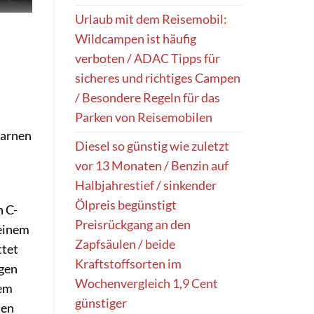
Urlaub mit dem Reisemobil:
Wildcampen ist häufig
verboten / ADAC Tipps für
sicheres und richtiges Campen
/ Besondere Regeln für das
Parken von Reisemobilen
warnen
Diesel so günstig wie zuletzt
vor 13 Monaten / Benzin auf
Halbjahrestief / sinkender
Ölpreis begünstigt
n C-
Preisrückgang an den
 einem
Zapfsäulen / beide
ttet
Kraftstoffsorten im
gen
Wochenvergleich 1,9 Cent
rem
günstiger
ien