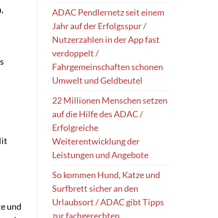
,
ADAC Pendlernetz seit einem
Jahr auf der Erfolgsspur /
Nutzerzahlen in der App fast
verdoppelt /
ts
Fahrgemeinschaften schonen
Umwelt und Geldbeutel
22 Millionen Menschen setzen
auf die Hilfe des ADAC /
Erfolgreiche
it
Weiterentwicklung der
Leistungen und Angebote
So kommen Hund, Katze und
Surfbrett sicher an den
Urlaubsort / ADAC gibt Tipps
te und
zur fachgerechten