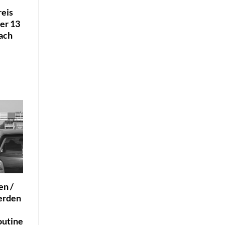
reis
er 13
ach
en /
erden
outine