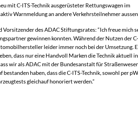
neu mit C-ITS-Technik ausgerüsteter Rettungswagen im
 aktiv Warnmeldung an andere Verkehrsteilnehmer aussen
Vorsitzender des ADAC Stiftungsrates: “Ich freue mich s
ngspartner gewinnen konnten. Während der Nutzen der C
utomobilhersteller leider immer noch bei der Umsetzung. E
ben, dass nur eine Handvoll Marken die Technik aktuell in
 dass wir als ADAC mit der Bundesanstalt für Straßenwese
 bestanden haben, dass die C-ITS-Technik, sowohl per p
hrzeugtests gleichauf honoriert werden.”