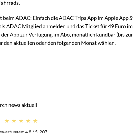
Fahrrads.
 beim ADAC: Einfach die ADAC Trips App im Apple App S
als ADAC Mitglied anmelden und das Ticket für 49 Euro im
n der App zur Verfügung im Abo, monatlich kündbar (bis zu
ür den aktuellen oder den folgenden Monat wählen.
rch news aktuell
★★★★★
★★★★★
ewertungen: 4.8 / 5. 207