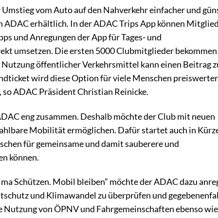
r Umstieg vom Auto auf den Nahverkehr einfacher und güns
den ADAC erhältlich. In der ADAC Trips App können Mitglie
Tipps und Anregungen der App für Tages- und
ekt umsetzen. Die ersten 5000 Clubmitglieder bekommen
 Nutzung öffentlicher Verkehrsmittel kann einen Beitrag 
dticket wird diese Option für viele Menschen preiswerter
 so ADAC Präsident Christian Reinicke.
 ADAC eng zusammen. Deshalb möchte der Club mit neuen
hlbare Mobilität ermöglichen. Dafür startet auch in Kürze
enschen für gemeinsame und damit sauberere und
en können.
lima Schützen. Mobil bleiben” möchte der ADAC dazu anre
ltschutz und Klimawandel zu überprüfen und gegebenenfal
ie Nutzung von ÖPNV und Fahrgemeinschaften ebenso wie