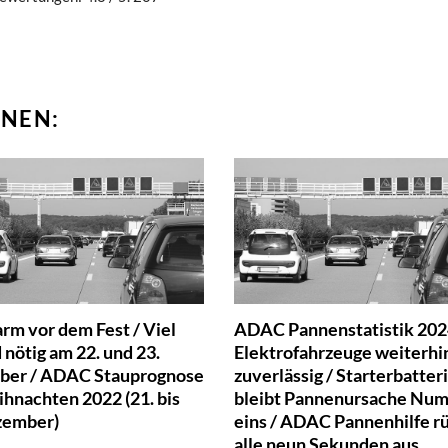
NEN:
rm vor dem Fest / Viel
ADAC Pannenstatistik 202
nötig am 22. und 23.
Elektrofahrzeuge weiterhi
er / ADAC Stauprognose
zuverlässig / Starterbatter
ihnachten 2022 (21. bis
bleibt Pannenursache Nu
zember)
eins / ADAC Pannenhilfe r
alle neun Sekunden aus