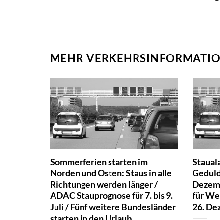
MEHR VERKEHRSINFORMATIO
Sommerferien starten im
Stauala
Norden und Osten: Staus in alle
Geduld 
Richtungen werden länger /
Dezemb
ADAC Stauprognose für 7. bis 9.
für We
Juli / Fünf weitere Bundesländer
26. De
starten in den Urlaub