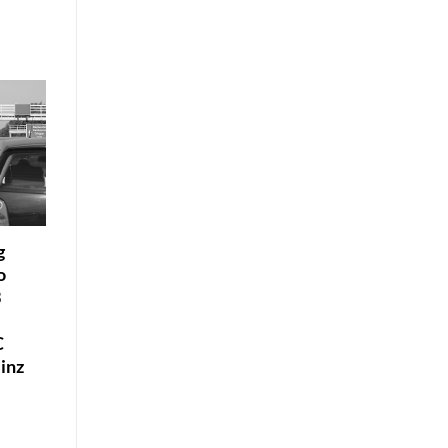
g
o
3
C
inz