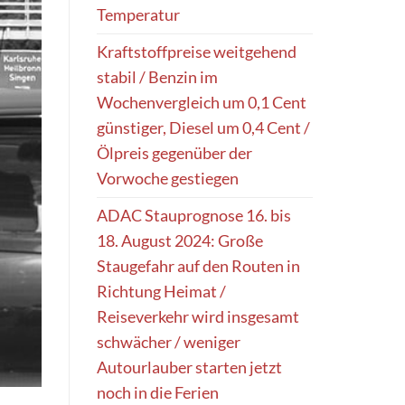
Temperatur
Kraftstoffpreise weitgehend
stabil / Benzin im
Wochenvergleich um 0,1 Cent
günstiger, Diesel um 0,4 Cent /
Ölpreis gegenüber der
Vorwoche gestiegen
ADAC Stauprognose 16. bis
18. August 2024: Große
Staugefahr auf den Routen in
Richtung Heimat /
Reiseverkehr wird insgesamt
schwächer / weniger
Autourlauber starten jetzt
noch in die Ferien