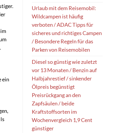
tiger.
Urlaub mit dem Reisemobil:
der
Wildcampen ist häufig
verboten / ADAC Tipps für
 im
sicheres und richtiges Campen
zum
/ Besondere Regeln für das
.
Parken von Reisemobilen
Diesel so günstig wie zuletzt
vor 13 Monaten / Benzin auf
Halbjahrestief / sinkender
 ein
Ölpreis begünstigt
Preisrückgang an den
Zapfsäulen / beide
gen,
Kraftstoffsorten im
ls
Wochenvergleich 1,9 Cent
günstiger