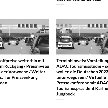
offpreise weiterhin mit
Terminhinweis: Vorstellun
em Rückgang / Preisniveau
ADAC Tourismusstudie – s
h der Vorwoche / Weiter
wollen die Deutschen 202
ial für Preissenkung
unterwegs sein / Virtuelle
nden
Pressekonferenz mit ADA
Tourismuspräsident Karlhe
Jungbeck