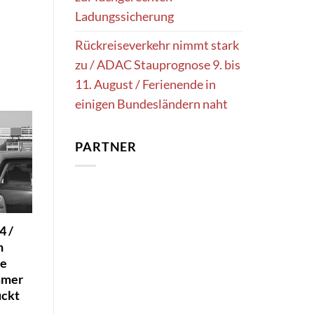
Ladungssicherung
Rückreiseverkehr nimmt stark
zu / ADAC Stauprognose 9. bis
11. August / Ferienende in
einigen Bundesländern naht
PARTNER
4 /
n
ie
mmer
ückt