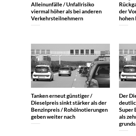
Alleinunfälle / Unfallrisiko
Rückga
viermal höher als bei anderen
der Vo
Verkehrsteilnehmern
hohen 
Tanken erneut günstiger /
Der Die
Dieselpreis sinkt stärker als der
deutlic
Benzinpreis / Rohölnotierungen
Super 
geben weiter nach
als zeh
grunds