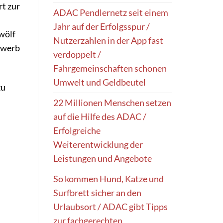
t zur
ADAC Pendlernetz seit einem
Jahr auf der Erfolgsspur /
wölf
Nutzerzahlen in der App fast
ewerb
verdoppelt /
Fahrgemeinschaften schonen
Umwelt und Geldbeutel
zu
22 Millionen Menschen setzen
auf die Hilfe des ADAC /
Erfolgreiche
Weiterentwicklung der
Leistungen und Angebote
So kommen Hund, Katze und
Surfbrett sicher an den
Urlaubsort / ADAC gibt Tipps
zur fachgerechten