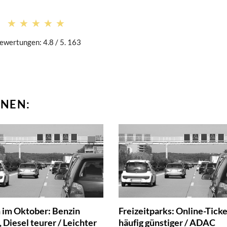
★★★★★
★★★★★
ewertungen: 4.8 / 5. 163
NEN:
 im Oktober: Benzin
Freizeitparks: Online-Tick
r, Diesel teurer / Leichter
häufig günstiger / ADAC