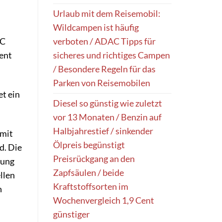
Urlaub mit dem Reisemobil:
Wildcampen ist häufig
verboten / ADAC Tipps für
AC
sicheres und richtiges Campen
Cent
/ Besondere Regeln für das
Parken von Reisemobilen
t ein
Diesel so günstig wie zuletzt
vor 13 Monaten / Benzin auf
Halbjahrestief / sinkender
amit
Ölpreis begünstigt
d. Die
Preisrückgang an den
rung
Zapfsäulen / beide
llen
Kraftstoffsorten im
n
Wochenvergleich 1,9 Cent
günstiger