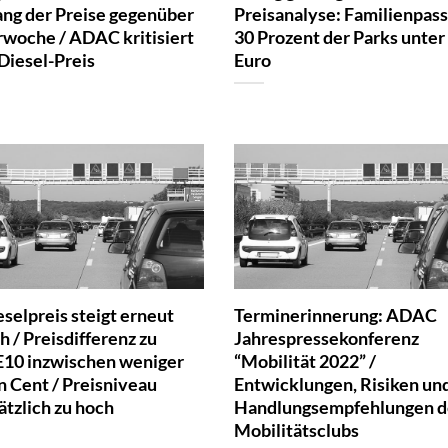
ng der Preise gegenüber
Preisanalyse: Familienpass
rwoche / ADAC kritisiert
30 Prozent der Parks unter
Diesel-Preis
Euro
selpreis steigt erneut
Terminerinnerung: ADAC
h / Preisdifferenz zu
Jahrespressekonferenz
E10 inzwischen weniger
“Mobilität 2022” /
n Cent / Preisniveau
Entwicklungen, Risiken un
ätzlich zu hoch
Handlungsempfehlungen d
Mobilitätsclubs