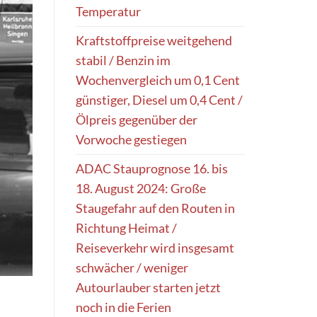
Temperatur
Kraftstoffpreise weitgehend
stabil / Benzin im
Wochenvergleich um 0,1 Cent
günstiger, Diesel um 0,4 Cent /
Ölpreis gegenüber der
Vorwoche gestiegen
ADAC Stauprognose 16. bis
18. August 2024: Große
Staugefahr auf den Routen in
Richtung Heimat /
Reiseverkehr wird insgesamt
schwächer / weniger
Autourlauber starten jetzt
noch in die Ferien