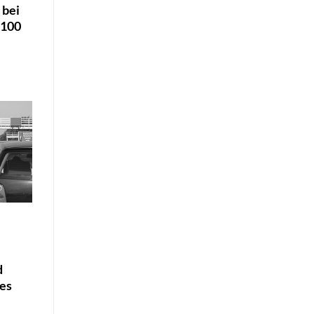
 bei
 100
d
es