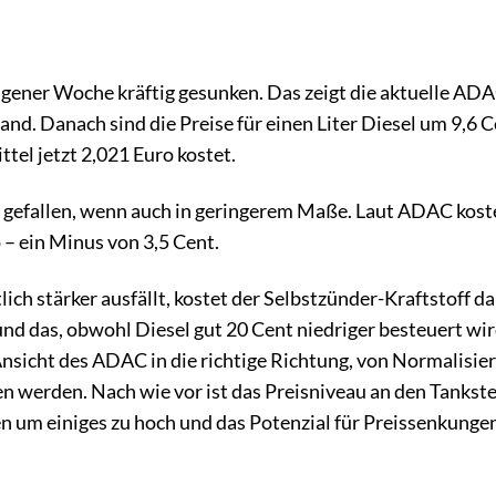
gangener Woche kräftig gesunken. Das zeigt die aktuelle AD
nd. Danach sind die Preise für einen Liter Diesel um 9,6 
tel jetzt 2,021 Euro kostet.
 gefallen, wenn auch in geringerem Maße. Laut ADAC koste
 – ein Minus von 3,5 Cent.
ich stärker ausfällt, kostet der Selbstzünder-Kraftstoff d
nd das, obwohl Diesel gut 20 Cent niedriger besteuert wir
Ansicht des ADAC in die richtige Richtung, von Normalisie
n werden. Nach wie vor ist das Preisniveau an den Tankste
n um einiges zu hoch und das Potenzial für Preissenkunge