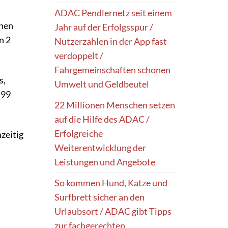
ADAC Pendlernetz seit einem
inen
Jahr auf der Erfolgsspur /
n 2
Nutzerzahlen in der App fast
verdoppelt /
Fahrgemeinschaften schonen
s,
Umwelt und Geldbeutel
 99
22 Millionen Menschen setzen
auf die Hilfe des ADAC /
Erfolgreiche
zeitig
Weiterentwicklung der
Leistungen und Angebote
So kommen Hund, Katze und
Surfbrett sicher an den
Urlaubsort / ADAC gibt Tipps
zur fachgerechten