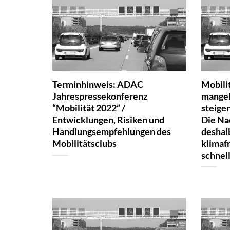
Terminhinweis: ADAC
Mobili
Jahrespressekonferenz
mangel
“Mobilität 2022” /
steige
Entwicklungen, Risiken und
Die Nac
Handlungsempfehlungen des
deshal
Mobilitätsclubs
klimaf
schnel