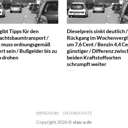
ibt Tipps für den
Dieselpreis sinkt deutlich /
chtsbaumtransport /
Rückgang im Wochenvergl
 muss ordnungsgemäß
um 7,6 Cent / Benzin 4,4 C
rt sein / Bußgelder bis zu
günstiger / Differenz zwis
o drohen
beiden Kraftstoffsorten
schrumpft weiter
IMPRESSUM
DATENSCHUTZ
Copyright 2026 ©
stau-a.de