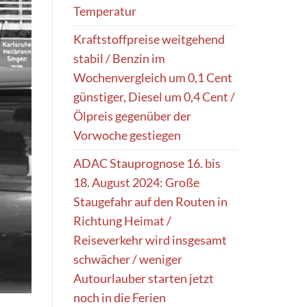
Temperatur
Kraftstoffpreise weitgehend
stabil / Benzin im
Wochenvergleich um 0,1 Cent
günstiger, Diesel um 0,4 Cent /
Ölpreis gegenüber der
Vorwoche gestiegen
ADAC Stauprognose 16. bis
18. August 2024: Große
Staugefahr auf den Routen in
Richtung Heimat /
Reiseverkehr wird insgesamt
schwächer / weniger
Autourlauber starten jetzt
noch in die Ferien