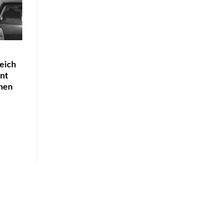
eich
ent
chen