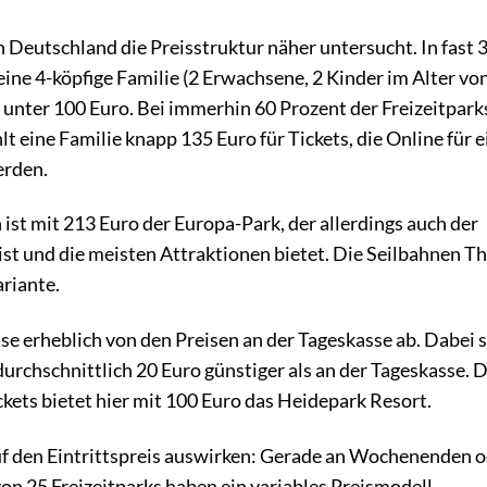
n Deutschland die Preisstruktur näher untersucht. In fast 
 eine 4-köpfige Familie (2 Erwachsene, 2 Kinder im Alter vo
 unter 100 Euro. Bei immerhin 60 Prozent der Freizeitpark
lt eine Familie knapp 135 Euro für Tickets, die Online für e
erden.
 ist mit 213 Euro der Europa-Park, der allerdings auch der
ist und die meisten Attraktionen bietet. Die Seilbahnen Th
ariante.
ise erheblich von den Preisen an der Tageskasse ab. Dabei 
durchschnittlich 20 Euro günstiger als an der Tageskasse. D
kets bietet hier mit 100 Euro das Heidepark Resort.
uf den Eintrittspreis auswirken: Gerade an Wochenenden o
 von 25 Freizeitparks haben ein variables Preismodell.