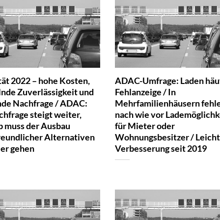
tät 2022 – hohe Kosten,
ADAC-Umfrage: Laden häu
nde Zuverlässigkeit und
Fehlanzeige / In
nde Nachfrage / ADAC:
Mehrfamilienhäusern fehl
hfrage steigt weiter,
nach wie vor Lademöglichk
b muss der Ausbau
für Mieter oder
reundlicher Alternativen
Wohnungsbesitzer / Leich
ler gehen
Verbesserung seit 2019