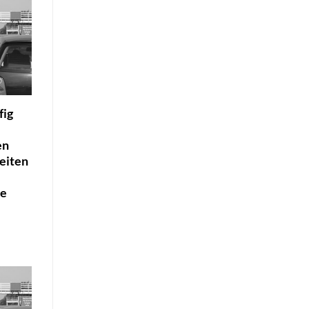
fig
en
eiten
te