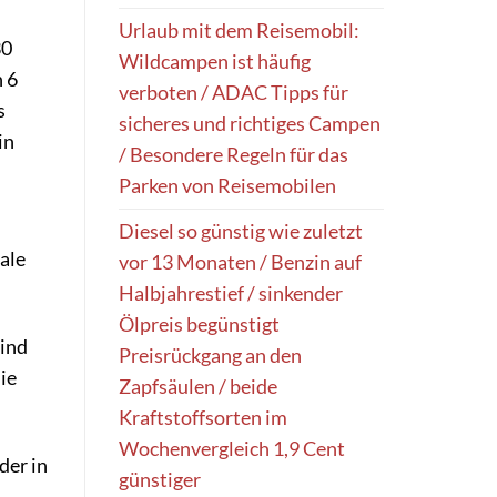
Urlaub mit dem Reisemobil:
30
Wildcampen ist häufig
n 6
verboten / ADAC Tipps für
s
sicheres und richtiges Campen
in
/ Besondere Regeln für das
Parken von Reisemobilen
Diesel so günstig wie zuletzt
ale
vor 13 Monaten / Benzin auf
Halbjahrestief / sinkender
Ölpreis begünstigt
sind
Preisrückgang an den
ie
Zapfsäulen / beide
Kraftstoffsorten im
Wochenvergleich 1,9 Cent
der in
günstiger