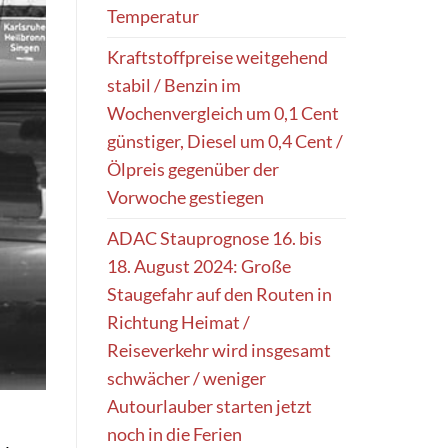
Temperatur
Kraftstoffpreise weitgehend
stabil / Benzin im
Wochenvergleich um 0,1 Cent
günstiger, Diesel um 0,4 Cent /
Ölpreis gegenüber der
Vorwoche gestiegen
ADAC Stauprognose 16. bis
18. August 2024: Große
Staugefahr auf den Routen in
Richtung Heimat /
Reiseverkehr wird insgesamt
schwächer / weniger
Autourlauber starten jetzt
noch in die Ferien