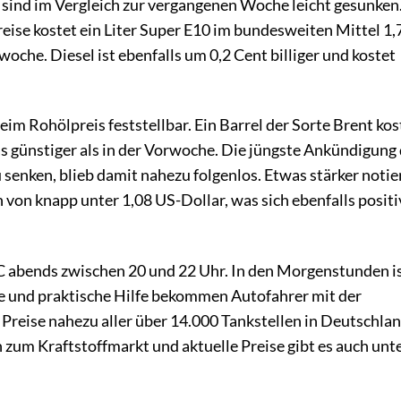
 sind im Vergleich zur vergangenen Woche leicht gesunken
ise kostet ein Liter Super E10 im bundesweiten Mittel 1,
woche. Diesel ist ebenfalls um 0,2 Cent billiger und kostet
beim Rohölpreis feststellbar. Ein Barrel der Sorte Brent kos
as günstiger als in der Vorwoche. Die jüngste Ankündigung
senken, blieb damit nahezu folgenlos. Etwas stärker notie
von knapp unter 1,08 US-Dollar, was sich ebenfalls positi
C abends zwischen 20 und 22 Uhr. In den Morgenstunden i
elle und praktische Hilfe bekommen Autofahrer mit der
Preise nahezu aller über 14.000 Tankstellen in Deutschlan
 zum Kraftstoffmarkt und aktuelle Preise gibt es auch unt