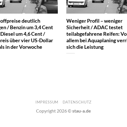
offpreise deutlich
Weniger Profil – weniger
gen / Benzin um 3,4 Cent
Sicherheit / ADAC testet
 Diesel um 4,6 Cent /
teilabgefahrene Reifen: Vo
reis über vier US-Dollar
allem bei Aquaplaning verr
als in der Vorwoche
sich die Leistung
IMPRESSUM
DATENSCHUTZ
Copyright 2026 ©
stau-a.de