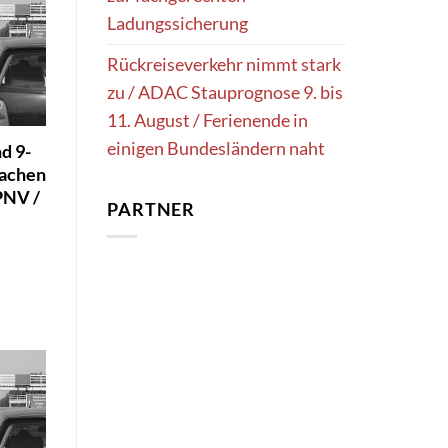
Ladungssicherung
Rückreiseverkehr nimmt stark
zu / ADAC Stauprognose 9. bis
11. August / Ferienende in
einigen Bundesländern naht
d 9-
machen
PNV /
PARTNER