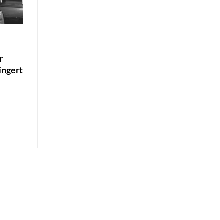
r
ingert