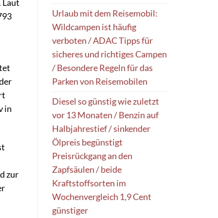
. Laut
Urlaub mit dem Reisemobil:
793
Wildcampen ist häufig
verboten / ADAC Tipps für
sicheres und richtiges Campen
/ Besondere Regeln für das
tet
Parken von Reisemobilen
 der
rt
Diesel so günstig wie zuletzt
v in
vor 13 Monaten / Benzin auf
Halbjahrestief / sinkender
Ölpreis begünstigt
st
Preisrückgang an den
Zapfsäulen / beide
d zur
Kraftstoffsorten im
er
Wochenvergleich 1,9 Cent
günstiger