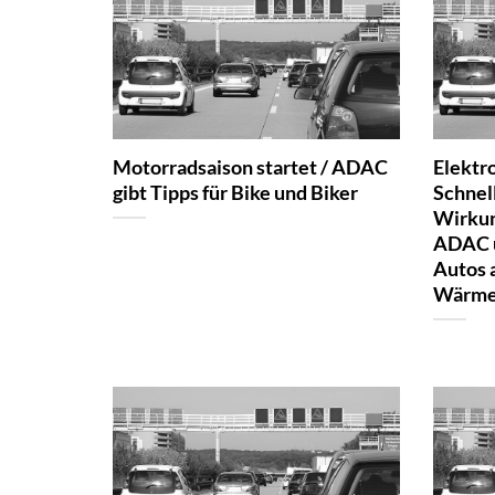
Motorradsaison startet / ADAC
Elektr
gibt Tipps für Bike und Biker
Schnell
Wirkun
ADAC u
Autos 
Wärme-