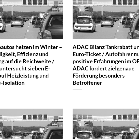
oautos heizen im Winter –
ADAC Bilanz Tankrabatt un
igkeit, Effizienz und
Euro-Ticket / Autofahrer 
g auf die Reichweite /
positive Erfahrungen im Ö
ntersucht sieben E-
ADAC fordert zielgenaue
auf Heizleistung und
Förderung besonders
Isolation
Betroffener