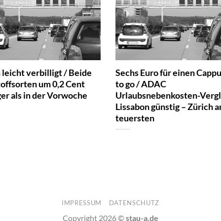
leicht verbilligt / Beide
Sechs Euro für einen Capp
toffsorten um 0,2 Cent
to go / ADAC
ger als in der Vorwoche
Urlaubsnebenkosten-Vergl
Lissabon günstig – Zürich 
teuersten
IMPRESSUM
DATENSCHUTZ
Copyright 2026 ©
stau-a.de