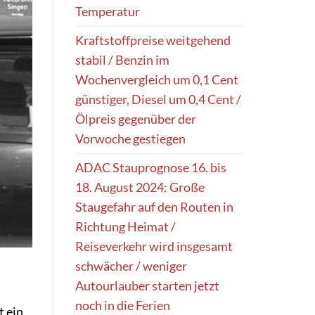
Temperatur
Kraftstoffpreise weitgehend
stabil / Benzin im
Wochenvergleich um 0,1 Cent
günstiger, Diesel um 0,4 Cent /
Ölpreis gegenüber der
Vorwoche gestiegen
ADAC Stauprognose 16. bis
18. August 2024: Große
Staugefahr auf den Routen in
Richtung Heimat /
Reiseverkehr wird insgesamt
schwächer / weniger
Autourlauber starten jetzt
noch in die Ferien
t ein