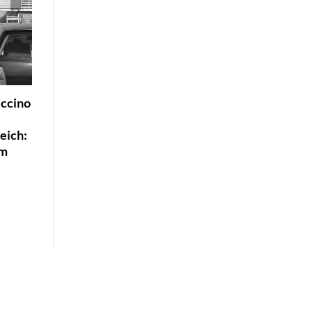
uccino
eich:
am