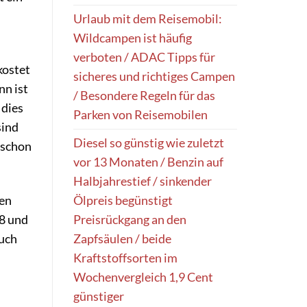
Urlaub mit dem Reisemobil:
Wildcampen ist häufig
verboten / ADAC Tipps für
kostet
sicheres und richtiges Campen
nn ist
/ Besondere Regeln für das
 dies
Parken von Reisemobilen
sind
Diesel so günstig wie zuletzt
 schon
vor 13 Monaten / Benzin auf
Halbjahrestief / sinkender
Ölpreis begünstigt
gen
Preisrückgang an den
18 und
Zapfsäulen / beide
Auch
Kraftstoffsorten im
Wochenvergleich 1,9 Cent
günstiger